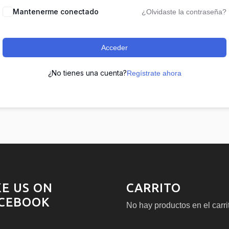
Mantenerme conectado
¿Olvidaste la contraseña?
Acceder
¿No tienes una cuenta?
Regístrate ahora
KE US ON
CARRITO
CEBOOK
No hay productos en el carri