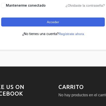
Mantenerme conectado
¿Olvidaste la contraseña?
Acceder
¿No tienes una cuenta?
Regístrate ahora
KE US ON
CARRITO
CEBOOK
No hay productos en el carri