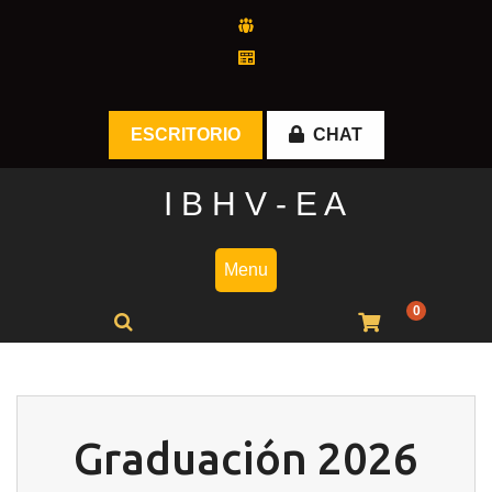
Skip
to
content
ESCRITORIO
CHAT
I B H V - E A
Menu
0
Graduación 2026