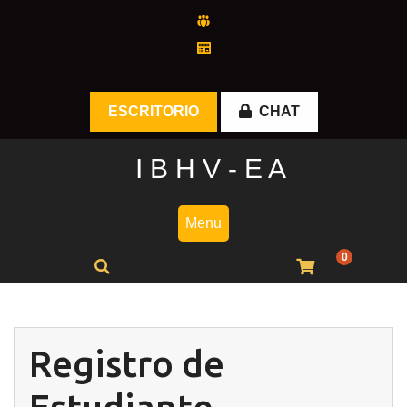
Skip
to
content
ESCRITORIO
CHAT
I B H V - E A
Menu
0
Registro de