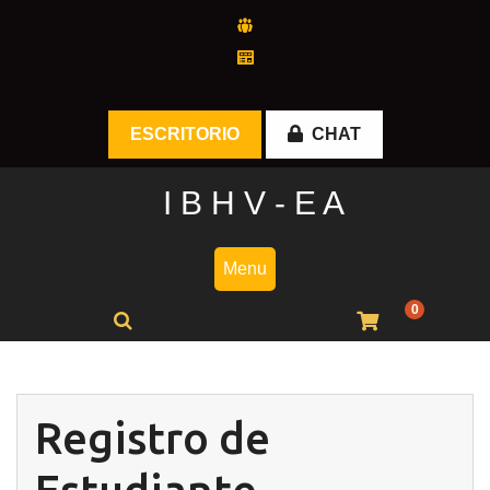
Skip
to
content
ESCRITORIO
CHAT
I B H V - E A
Menu
0
Registro de