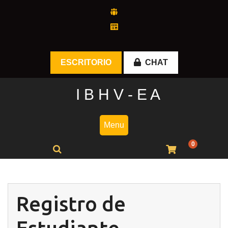
Skip
to
content
ESCRITORIO
CHAT
I B H V - E A
Menu
0
Registro de