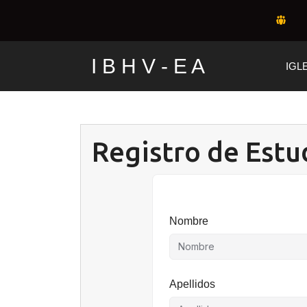
Skip
to
content
I B H V - E A
IGL
Registro de Estu
Nombre
Apellidos