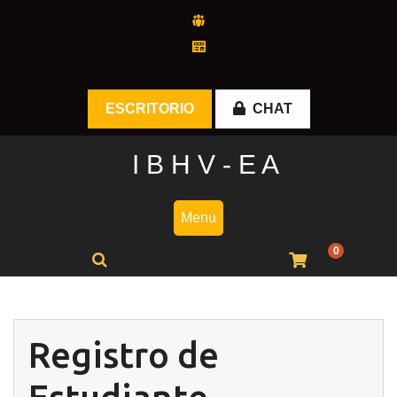
Skip
to
content
ESCRITORIO
CHAT
I B H V - E A
Menu
0
Registro de