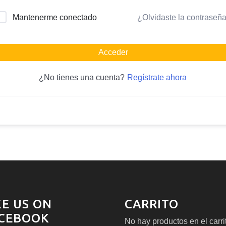
¿Olvidaste la contraseñ
Mantenerme conectado
Acceder
Regístrate ahora
¿No tienes una cuenta?
KE US ON
CARRITO
CEBOOK
No hay productos en el carri