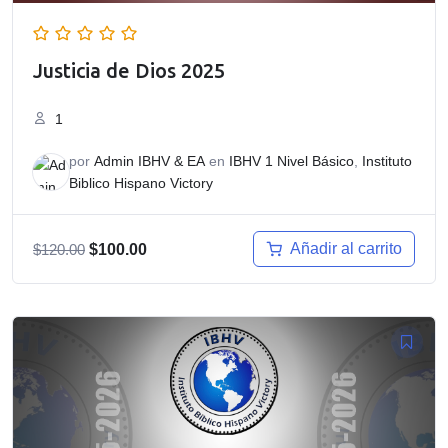
Justicia de Dios 2025
1
por
Admin IBHV & EA
en
IBHV 1 Nivel Básico
,
Instituto
Biblico Hispano Victory
El
El
Añadir al carrito
$
120.00
$
100.00
precio
precio
original
actual
era:
es:
$120.00.
$100.00.