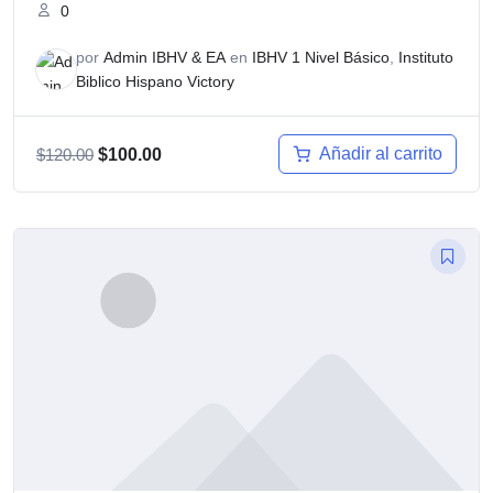
0
por
Admin IBHV & EA
en
IBHV 1 Nivel Básico
,
Instituto
Biblico Hispano Victory
El
El
Añadir al carrito
$
120.00
$
100.00
precio
precio
original
actual
era:
es:
$120.00.
$100.00.