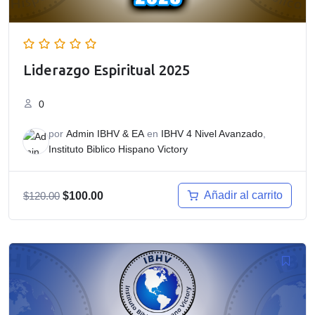
Liderazgo Espiritual 2025
0
por
Admin IBHV & EA
en
IBHV 4 Nivel Avanzado
,
Instituto Biblico Hispano Victory
El
El
Añadir al carrito
$
120.00
$
100.00
precio
precio
original
actual
era:
es:
$120.00.
$100.00.