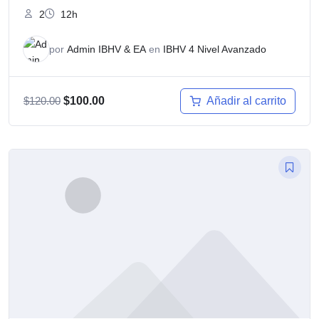
2
12h
por
Admin IBHV & EA
en
IBHV 4 Nivel Avanzado
El
El
Añadir al carrito
$
120.00
$
100.00
precio
precio
original
actual
era:
es:
$120.00.
$100.00.