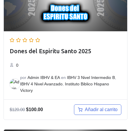
Dones del Espiritu Santo 2025
0
por
Admin IBHV & EA
en
IBHV 3 Nivel Intermedio B
,
IBHV 4 Nivel Avanzado
,
Instituto Biblico Hispano
Victory
El
El
Añadir al carrito
$
120.00
$
100.00
precio
precio
original
actual