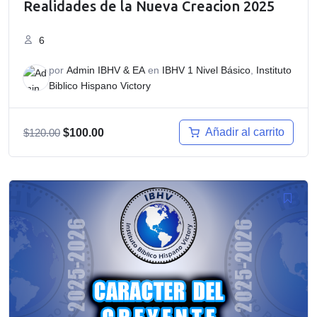
Realidades de la Nueva Creacion 2025
6
por
Admin IBHV & EA
en
IBHV 1 Nivel Básico
,
Instituto
Biblico Hispano Victory
El
El
Añadir al carrito
$
120.00
$
100.00
precio
precio
original
actual
era:
es:
$120.00.
$100.00.