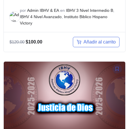
por
Admin IBHV & EA
en
IBHV 3 Nivel Intermedio B
,
IBHV 4 Nivel Avanzado
,
Instituto Biblico Hispano
Victory
El
El
Añadir al carrito
$
120.00
$
100.00
precio
precio
original
actual
era:
es:
$120.00.
$100.00.