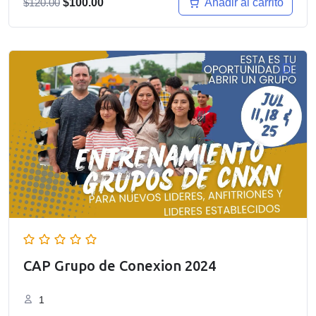
El
El
Añadir al carrito
$
120.00
$
100.00
precio
precio
original
actual
era:
es:
$120.00.
$100.00.
CAP Grupo de Conexion 2024
1