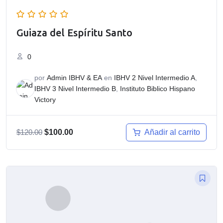
Guiaza del Espíritu Santo
0
por
Admin IBHV & EA
en
IBHV 2 Nivel Intermedio A
,
IBHV 3 Nivel Intermedio B
,
Instituto Biblico Hispano
Victory
El
El
Añadir al carrito
$
120.00
$
100.00
precio
precio
original
actual
era:
es:
$120.00.
$100.00.