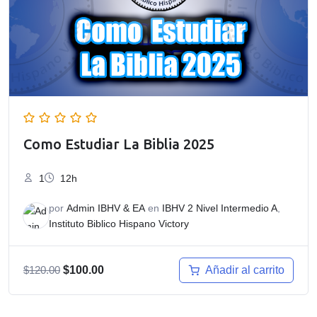
Como Estudiar La Biblia 2025
1
12h
por
Admin IBHV & EA
en
IBHV 2 Nivel Intermedio A
,
Instituto Biblico Hispano Victory
El
El
Añadir al carrito
$
120.00
$
100.00
precio
precio
original
actual