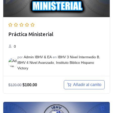
Práctica Ministerial
0
por
Admin IBHV & EA
en
IBHV 3 Nivel Intermedio B
,
IBHV 4 Nivel Avanzado
,
Instituto Biblico Hispano
Victory
El
El
Añadir al carrito
$
120.00
$
100.00
precio
precio
original
actual
era:
es:
$120.00.
$100.00.