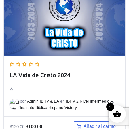
LA Vida de Cristo 2024
1
por
Admin IBHV & EA
en
IBHV 2 Nivel Intermedio A
,
0
Instituto Biblico Hispano Victory
El
El
Añadir al carrito
$
120.00
$
100.00