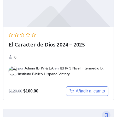
El Caracter de Dios 2024 – 2025
0
por
Admin IBHV & EA
en
IBHV 3 Nivel Intermedio B
,
Instituto Biblico Hispano Victory
El
El
Añadir al carrito
$
120.00
$
100.00
precio
precio
original
actual
era:
es:
$120.00.
$100.00.