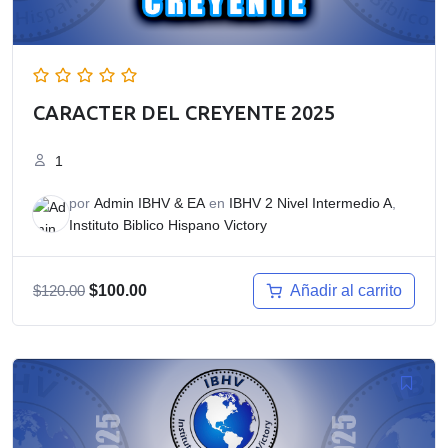
CARACTER DEL CREYENTE 2025
1
por
Admin IBHV & EA
en
IBHV 2 Nivel Intermedio A
,
Instituto Biblico Hispano Victory
El
El
Añadir al carrito
$
120.00
$
100.00
precio
precio
original
actual
era:
es:
$120.00.
$100.00.