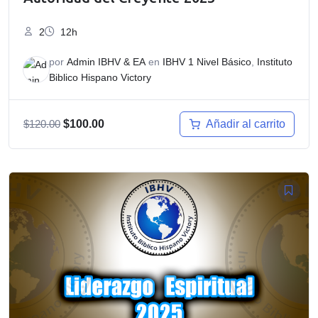
2
12h
por
Admin IBHV & EA
en
IBHV 1 Nivel Básico
,
Instituto
Biblico Hispano Victory
El
El
Añadir al carrito
$
120.00
$
100.00
precio
precio
original
actual
era:
es:
$120.00.
$100.00.