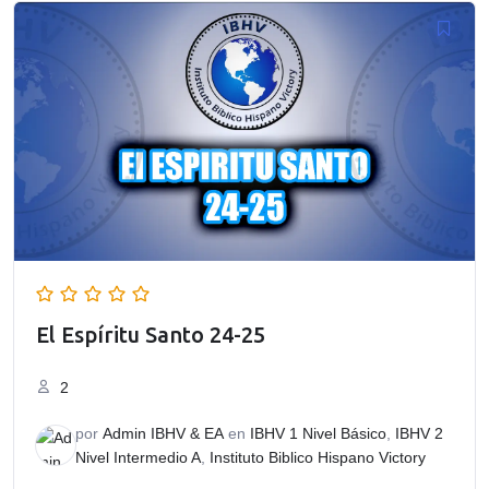
era:
es:
$120.00.
$100.00.
El Espíritu Santo 24-25
2
por
Admin IBHV & EA
en
IBHV 1 Nivel Básico
,
IBHV 2
Nivel Intermedio A
,
Instituto Biblico Hispano Victory