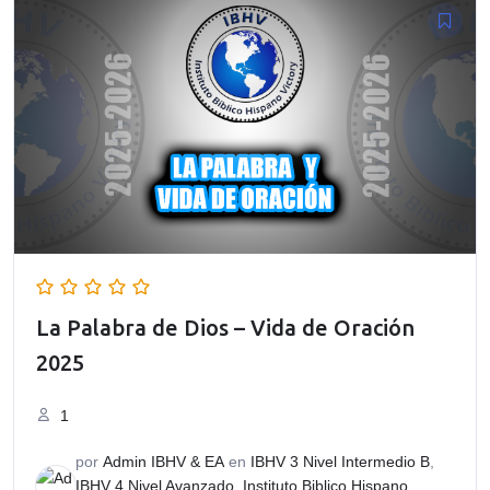
era:
es:
$120.00.
$100.00.
La Palabra de Dios – Vida de Oración
2025
1
por
Admin IBHV & EA
en
IBHV 3 Nivel Intermedio B
,
IBHV 4 Nivel Avanzado
,
Instituto Biblico Hispano