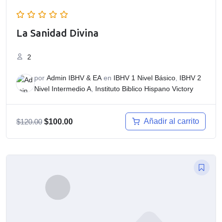
La Sanidad Divina
2
por
Admin IBHV & EA
en
IBHV 1 Nivel Básico
,
IBHV 2
Nivel Intermedio A
,
Instituto Biblico Hispano Victory
El
El
Añadir al carrito
$
120.00
$
100.00
precio
precio
original
actual
era:
es:
$120.00.
$100.00.