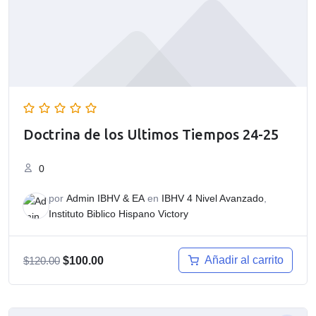
Doctrina de los Ultimos Tiempos 24-25
0
por
Admin IBHV & EA
en
IBHV 4 Nivel Avanzado
,
Instituto Biblico Hispano Victory
El
El
Añadir al carrito
$
120.00
$
100.00
precio
precio
original
actual
era:
es: