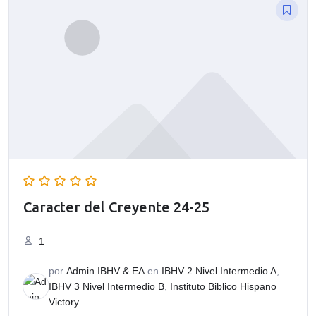
$120.00.
$100.00.
Caracter del Creyente 24-25
1
por
Admin IBHV & EA
en
IBHV 2 Nivel Intermedio A
,
IBHV 3 Nivel Intermedio B
,
Instituto Biblico Hispano
Victory