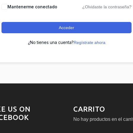
Mantenerme conectado
¿Olvidaste la contraseña?
Acceder
¿No tienes una cuenta?
Regístrate ahora
KE US ON
CARRITO
CEBOOK
No hay productos en el carri