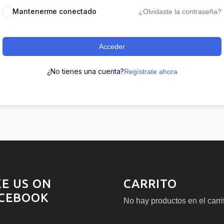
Mantenerme conectado
¿Olvidaste la contraseña?
Acceder
¿No tienes una cuenta?
Regístrate ahora
KE US ON
CARRITO
CEBOOK
No hay productos en el carri