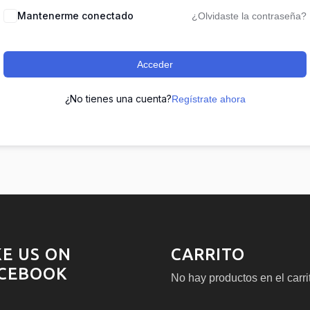
Mantenerme conectado
¿Olvidaste la contraseña?
Acceder
¿No tienes una cuenta?
Regístrate ahora
KE US ON
CARRITO
CEBOOK
No hay productos en el carri