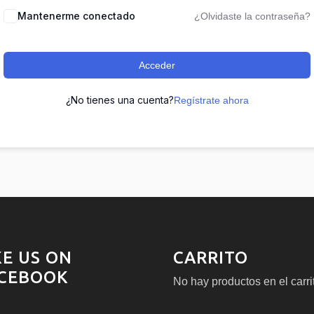
Mantenerme conectado
¿Olvidaste la contraseña?
Acceder
¿No tienes una cuenta?
Regístrate ahora
KE US ON
CARRITO
CEBOOK
No hay productos en el carri