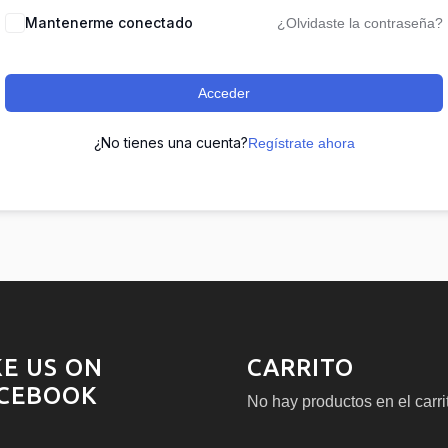
Mantenerme conectado
¿Olvidaste la contraseña?
Acceder
¿No tienes una cuenta?
Regístrate ahora
KE US ON
CARRITO
CEBOOK
No hay productos en el carri