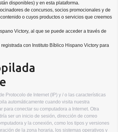
están disponibles) y en esta plataforma.
atrocinadores de concursos, socios promocionales y de
o contenido o cuyos productos o servicios que creemos
 Hispano Victory, al que se puede acceder a través de
registrada con Instituto Bíblico Hispano Victory para
opilada
e
 Protocolo de Internet (IP) y / o las características
opila automáticamente cuando visita nuestra
ar para conectar su computadora a Internet. Otra
ía ser un inicio de sesión, dirección de correo
omputadora y la conexión, como los tipos y versiones
ación de la zona horaria, los sistemas operativos y