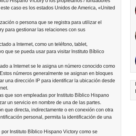
lico Hispano Victory o los propietarios / fundadores
en este caso es los estados Unidos de America, «United
zación o persona que se registra para utilizar el
ory para gestionar las relaciones con sus
ctado a Internet, como un teléfono, tablet,
o que se pueda usar para visitar Instituto Bíblico
ctado a Internet se le asigna un número conocido como
P). Estos números generalmente se asignan en bloques
r una dirección IP para identificar la ubicación desde
net.
as que son empleadas por Instituto Bíblico Hispano
izar un servicio en nombre de una de las partes.
n que directa, indirectamente o en conexión con otra
tificación personal, permita la identificación de una
o por Instituto Bíblico Hispano Victory como se