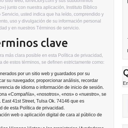
tro sitio web, ibhvictory.com y sus subdominios
) junto con nuestra aplicación, Instituto Bíblico
ro Servicio, usted indica que ha leído, comprendido y
nto, uso y divulgación de su información personal
idad y en nuestros Términos de servicio.
érminos clave
a más clara posible en esta Política de privacidad,
a de estos términos, se definen estrictamente como:
Q
nerados por un sitio web y guardados por su
car su navegador, proporcionar análisis, recordar
En
rencia de idioma o información de inicio de sesión.
ona «Compañía», «nosotros», «nos» o «nuestro», se
1 East 41st Street, Tulsa Ok. 74146 que es
d de esta Política de privacidad.
cación web o aplicación digital de cara al público de