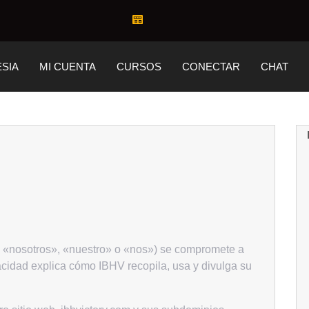
ESIA
MI CUENTA
CURSOS
CONECTAR
CHAT
 «nosotros», «nuestro» o «nos») se compromete a
vacidad explica cómo IBHV recopila, usa y divulga su