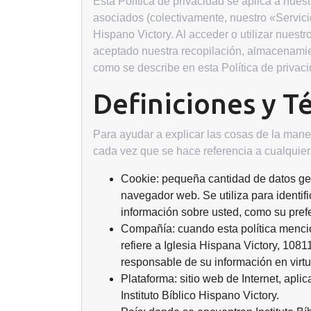
Esta Política de privacidad se aplica a nues
asociados (colectivamente, nuestro «Servicio»
Hispano Victory. Al acceder o utilizar nuest
aceptado nuestra recopilación, almacenamie
como se describe en esta Política de privac
Definiciones y T
Para ayudar a explicar las cosas de la maner
cada vez que se hace referencia a cualquier
Cookie: pequeña cantidad de datos ge
navegador web. Se utiliza para identifi
información sobre usted, como su prefe
Compañía: cuando esta política menci
refiere a Iglesia Hispana Victory, 1081
responsable de su información en virtu
Plataforma: sitio web de Internet, apli
Instituto Bíblico Hispano Victory.