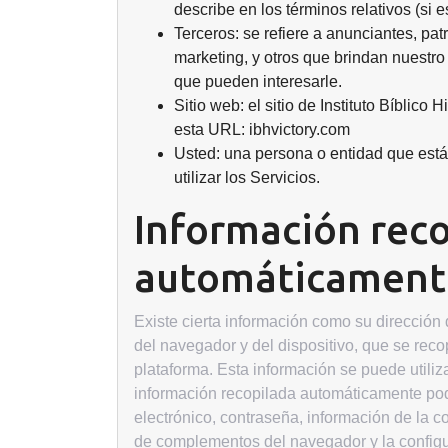
describe en los términos relativos (si 
Terceros: se refiere a anunciantes, p
marketing, y otros que brindan nuestr
que pueden interesarle.
Sitio web: el sitio de Instituto Bíblico
esta URL: ibhvictory.com
Usted: una persona o entidad que está 
utilizar los Servicios.
Información rec
automáticament
Existe cierta información como su dirección de
del navegador y del dispositivo, que se rec
plataforma. Esta información se puede utiliz
información recopilada automáticamente podr
electrónico, contraseña, información de la c
de complementos del navegador y la configur