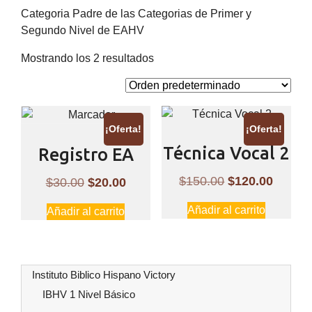
Categoria Padre de las Categorias de Primer y
Segundo Nivel de EAHV
Mostrando los 2 resultados
¡Oferta!
¡Oferta!
Técnica Vocal 2
Registro EA
El
El
$
150.00
$
120.00
El
El
$
30.00
$
20.00
precio
precio
precio
precio
Añadir al carrito
Añadir al carrito
original
actual
original
actual
era:
es:
era:
es:
$150.00.
$120.0
$30.00.
$20.00.
Instituto Biblico Hispano Victory
IBHV 1 Nivel Básico