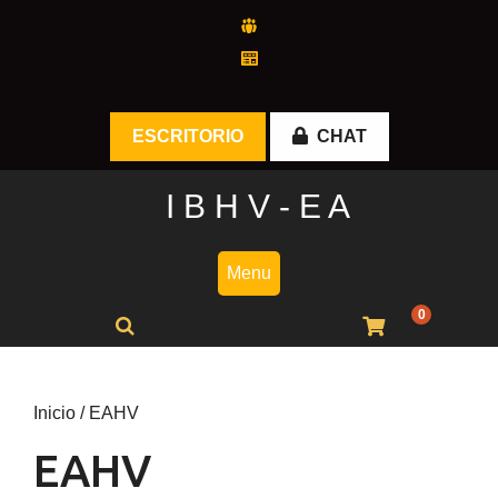
Skip
to
content
ESCRITORIO
CHAT
I B H V - E A
Menu
0
Inicio
/ EAHV
EAHV