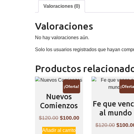
Valoraciones (0)
Valoraciones
No hay valoraciones aún.
Solo los usuarios registrados que hayan comp
Productos relacionad
¡Oferta!
¡Oferta
Nuevos
Fe que ven
Comienzos
al mundo
El
El
$
120.00
$
100.00
El
$
120.00
$
100.0
precio
precio
Añadir al carrito
precio
original
actual