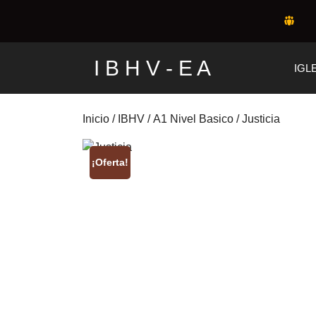
Skip
to
content
I B H V - E A
IGL
Inicio
/
IBHV
/
A1 Nivel Basico
/ Justicia
¡Oferta!