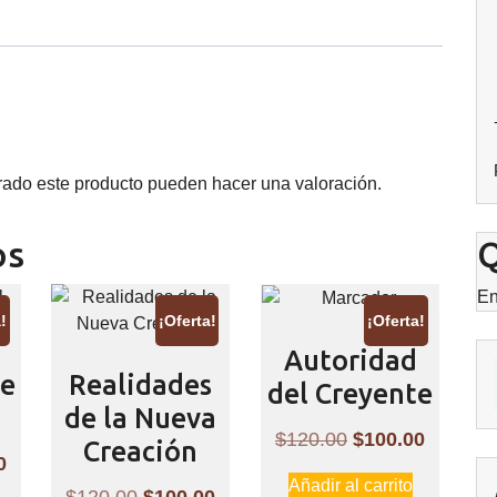
rado este producto pueden hacer una valoración.
os
Q
En
!
¡Oferta!
¡Oferta!
Autoridad
ce
Realidades
del Creyente
de la Nueva
El
El
$
120.00
$
100.00
Creación
El
0
precio
precio
Añadir al carrito
precio
El
El
$
120.00
$
100.00