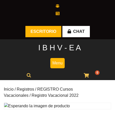
Skip
to
content
ESCRITORIO
CHAT
I B H V - E A
Menu
0
Inicio
/
Registros
/
REGISTRO Cursos
Vacacionales
/ Registro Vacacional 2022