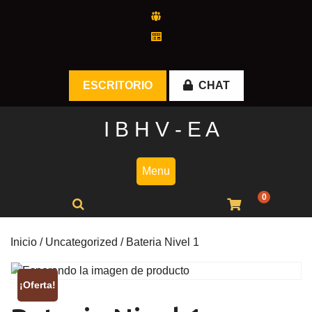
Skip
to
content
ESCRITORIO
CHAT
I B H V - E A
Menu
0
Inicio
/
Uncategorized
/ Bateria Nivel 1
¡Oferta!