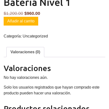
Bateria Nivel 1
El
El
$
1,200.00
$
960.00
Bateria
precio
precio
Añadir al carrito
Nivel
original
actual
1
era:
es:
Categoría:
Uncategorized
cantidad
$1,200.00.
$960.00.
Valoraciones (0)
Valoraciones
No hay valoraciones aún.
Solo los usuarios registrados que hayan comprado este
producto pueden hacer una valoración.
Productos relacionados