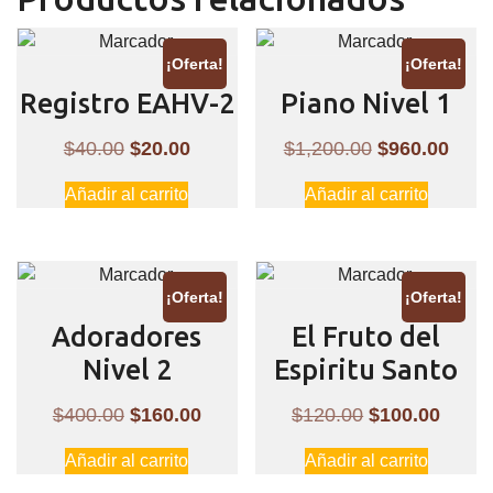
¡Oferta!
¡Oferta!
Registro EAHV-2
Piano Nivel 1
El
El
El
El
$
40.00
$
20.00
$
1,200.00
$
960.00
precio
precio
precio
preci
Añadir al carrito
Añadir al carrito
original
actual
original
actua
era:
es:
era:
es:
$40.00.
$20.00.
$1,200.00.
$960
¡Oferta!
¡Oferta!
Adoradores
El Fruto del
Nivel 2
Espiritu Santo
El
El
El
El
$
400.00
$
160.00
$
120.00
$
100.00
precio
precio
precio
preci
Añadir al carrito
Añadir al carrito
original
actual
original
actual