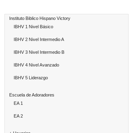
era:
es:
era:
es:
$400.00.
$160.00.
$120.00.
$100.
Instituto Biblico Hispano Victory
IBHV 1 Nivel Básico
IBHV 2 Nivel Intermedio A
IBHV 3 Nivel Intermedio B
IBHV 4 Nivel Avanzado
IBHV 5 Liderazgo
Escuela de Adoradores
EA 1
EA 2