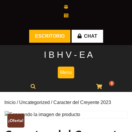
Skip
to
content
ESCRITORIO
CHAT
I B H V - E A
Menu
0
Inicio
/
Uncategorized
/ Caracter del Creyente 2023
¡Oferta!