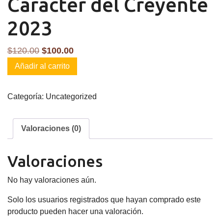
Caracter del Creyente
2023
El
El
$
120.00
$
100.00
Caracter
precio
precio
Añadir al carrito
del
original
actual
Creyente
era:
es:
Categoría:
Uncategorized
2023
$120.00.
$100.00.
cantidad
Valoraciones (0)
Valoraciones
No hay valoraciones aún.
Solo los usuarios registrados que hayan comprado este
producto pueden hacer una valoración.