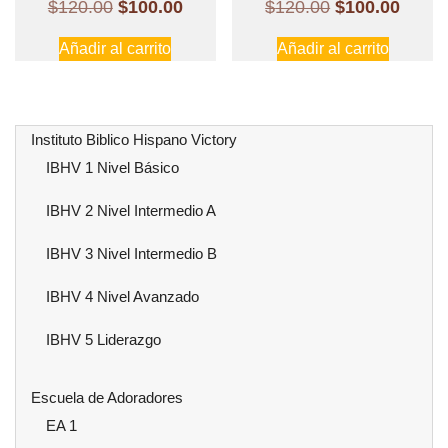
El
El
El
El
$
120.00
$
100.00
$
120.00
$
100.00
precio
precio
precio
preci
Añadir al carrito
Añadir al carrito
original
actual
original
actual
era:
es:
era:
es:
$120.00.
$100.00.
$120.00.
$100.
Instituto Biblico Hispano Victory
IBHV 1 Nivel Básico
IBHV 2 Nivel Intermedio A
IBHV 3 Nivel Intermedio B
IBHV 4 Nivel Avanzado
IBHV 5 Liderazgo
Escuela de Adoradores
EA 1