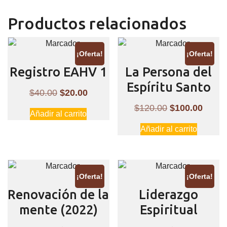
Productos relacionados
¡Oferta!
¡Oferta!
Registro EAHV 1
La Persona del
Espíritu Santo
El
El
$
40.00
$
20.00
precio
precio
El
El
$
120.00
$
100.00
Añadir al carrito
original
actual
precio
preci
Añadir al carrito
era:
es:
original
actual
$40.00.
$20.00.
era:
es:
$120.00.
$100.
¡Oferta!
¡Oferta!
Renovación de la
Liderazgo
mente (2022)
Espiritual