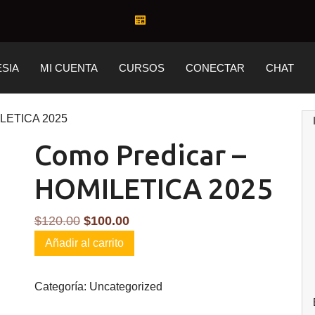
ESIA
MI CUENTA
CURSOS
CONECTAR
CHAT
ILETICA 2025
Como Predicar –
HOMILETICA 2025
El
El
$
120.00
$
100.00
Como
precio
precio
Añadir al carrito
Predicar
original
actual
-
era:
es:
Categoría:
Uncategorized
HOMILETICA
$120.00.
$100.00.
2025