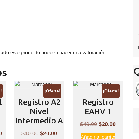
cantidad
rado este producto pueden hacer una valoración.
Q
os
!
¡Oferta!
¡Oferta!
l
Registro A2
Registro
Nivel
EAHV 1
Intermedio A
El
El
$
40.00
$
20.00
precio
precio
El
El
El
0
$
40.00
$
20.00
Añadir al carrito