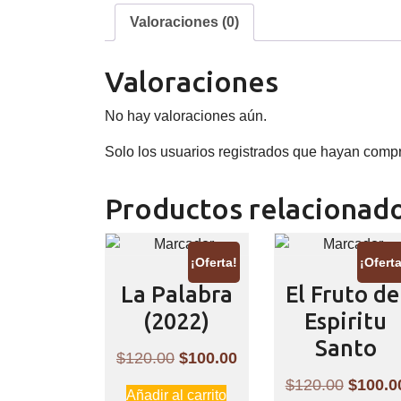
Valoraciones (0)
Valoraciones
No hay valoraciones aún.
Solo los usuarios registrados que hayan comp
Productos relacionad
¡Oferta!
¡Oferta
La Palabra
El Fruto de
(2022)
Espiritu
Santo
El
El
$
120.00
$
100.00
precio
precio
El
$
120.00
$
100.0
Añadir al carrito