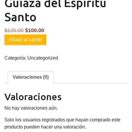
Guiaza del Espíritu
Santo
El
El
$
120.00
$
100.00
Guiaza
precio
precio
Añadir al carrito
del
original
actual
Espíritu
era:
es:
Categoría:
Uncategorized
Santo
$120.00.
$100.00.
cantidad
Valoraciones (0)
Valoraciones
No hay valoraciones aún.
Solo los usuarios registrados que hayan comprado este
producto pueden hacer una valoración.