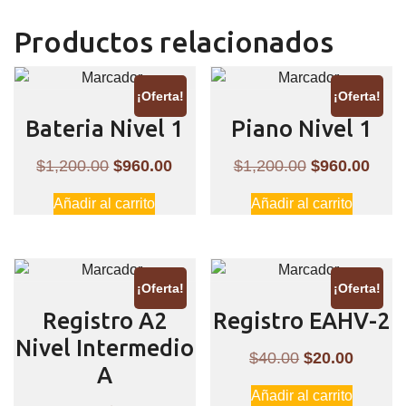
Productos relacionados
¡Oferta!
¡Oferta!
Bateria Nivel 1
Piano Nivel 1
El
El
El
El
$
1,200.00
$
960.00
$
1,200.00
$
960.00
precio
precio
precio
preci
Añadir al carrito
Añadir al carrito
original
actual
original
actua
era:
es:
era:
es:
$1,200.00.
$960.00.
$1,200.00.
$960
¡Oferta!
¡Oferta!
Registro A2
Registro EAHV-2
Nivel Intermedio
El
El
$
40.00
$
20.00
A
precio
precio
Añadir al carrito
original
actual