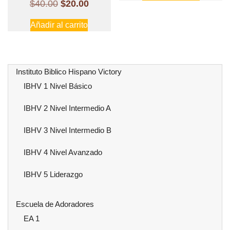
El
El
$
40.00
$
20.00
era:
es:
precio
precio
Añadir al carrito
$40.00.
$20.00
original
actual
era:
es:
$40.00.
$20.00.
Instituto Biblico Hispano Victory
IBHV 1 Nivel Básico
IBHV 2 Nivel Intermedio A
IBHV 3 Nivel Intermedio B
IBHV 4 Nivel Avanzado
IBHV 5 Liderazgo
Escuela de Adoradores
EA 1