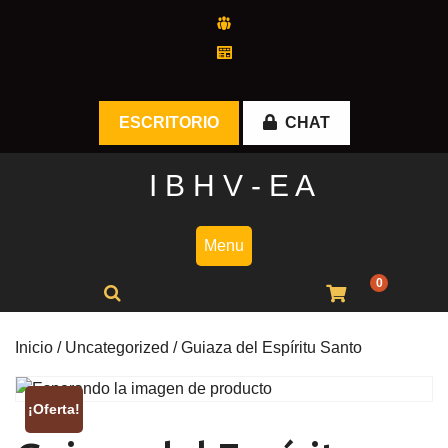
Skip
to
content
ESCRITORIO
CHAT
I B H V - E A
Menu
0
Inicio
/
Uncategorized
/ Guiaza del Espíritu Santo
¡Oferta!