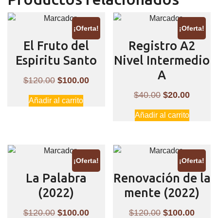
¡Oferta!
¡Oferta!
El Fruto del
Registro A2
Espiritu Santo
Nivel Intermedio
A
El
El
$
120.00
$
100.00
precio
precio
El
El
$
40.00
$
20.00
Añadir al carrito
original
actual
precio
precio
Añadir al carrito
era:
es:
original
actual
$120.00.
$100.00.
era:
es:
$40.00.
$20.00
¡Oferta!
¡Oferta!
La Palabra
Renovación de la
(2022)
mente (2022)
El
El
El
El
$
120.00
$
100.00
$
120.00
$
100.00