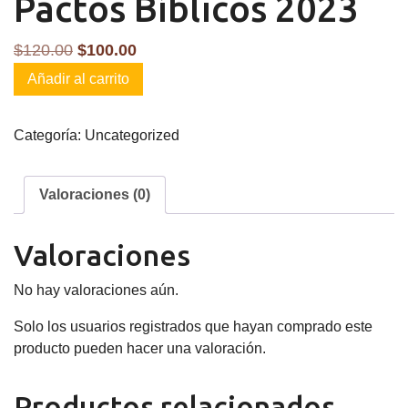
Pactos Bíblicos 2023
El
El
$
120.00
$
100.00
Pactos
precio
precio
Añadir al carrito
Bíblicos
original
actual
2023
era:
es:
Categoría:
Uncategorized
cantidad
$120.00.
$100.00.
Valoraciones (0)
Valoraciones
No hay valoraciones aún.
Solo los usuarios registrados que hayan comprado este
producto pueden hacer una valoración.
Productos relacionados