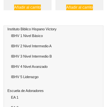
precio
precio
precio
preci
Añadir al carrito
Añadir al carrito
original
actual
original
actual
era:
es:
era:
es:
$120.00.
$100.00.
$120.00.
$100.
Instituto Biblico Hispano Victory
IBHV 1 Nivel Básico
IBHV 2 Nivel Intermedio A
IBHV 3 Nivel Intermedio B
IBHV 4 Nivel Avanzado
IBHV 5 Liderazgo
Escuela de Adoradores
EA 1