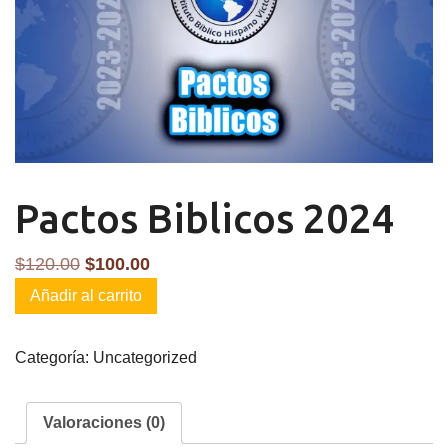
Pactos Biblicos 2024
El
El
$
120.00
$
100.00
Pactos
precio
precio
Añadir al carrito
Biblicos
original
actual
2024
era:
es:
Categoría:
Uncategorized
cantidad
$120.00.
$100.00.
Valoraciones (0)