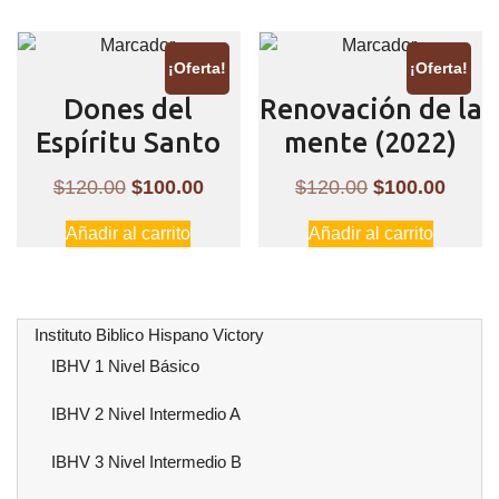
$1,200.00.
$960.00.
era:
es:
$120.00.
$100.
¡Oferta!
¡Oferta!
Dones del
Renovación de la
Espíritu Santo
mente (2022)
El
El
El
El
$
120.00
$
100.00
$
120.00
$
100.00
precio
precio
precio
preci
Añadir al carrito
Añadir al carrito
original
actual
original
actual
era:
es:
era:
es:
$120.00.
$100.00.
$120.00.
$100.
Instituto Biblico Hispano Victory
IBHV 1 Nivel Básico
IBHV 2 Nivel Intermedio A
IBHV 3 Nivel Intermedio B