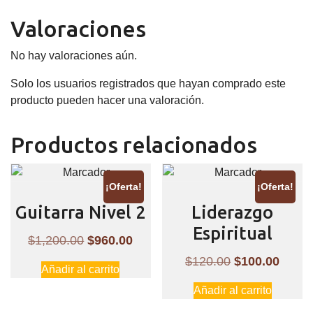
Valoraciones
No hay valoraciones aún.
Solo los usuarios registrados que hayan comprado este
producto pueden hacer una valoración.
Productos relacionados
¡Oferta!
¡Oferta!
Guitarra Nivel 2
Liderazgo
Espiritual
El
El
$
1,200.00
$
960.00
precio
precio
El
El
$
120.00
$
100.00
Añadir al carrito
original
actual
precio
preci
Añadir al carrito
era:
es:
original
actual