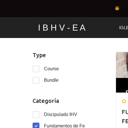
Skip
to
content
I B H V - E A
IGL
Type
Course
Bundle
Categoría
F
Discipulado IHV
FE
Fundamentos de Fe