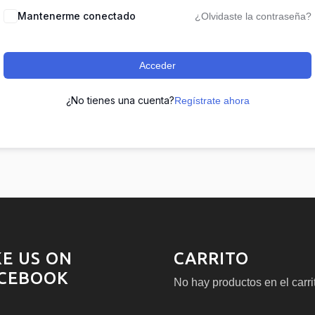
Mantenerme conectado
¿Olvidaste la contraseña?
Acceder
¿No tienes una cuenta?
Regístrate ahora
KE US ON
CARRITO
CEBOOK
No hay productos en el carri