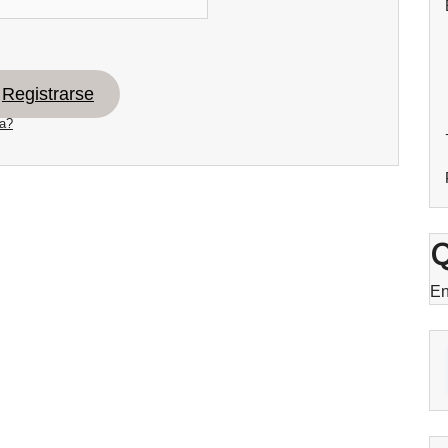
Registrarse
ña?
Q
En