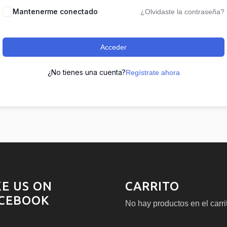
Mantenerme conectado
¿Olvidaste la contraseña?
Acceder
¿No tienes una cuenta?
Regístrate ahora
KE US ON
CARRITO
CEBOOK
No hay productos en el carri