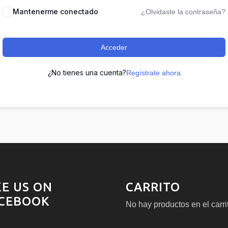
Mantenerme conectado
¿Olvidaste la contraseña?
Acceder
¿No tienes una cuenta?
Regístrate ahora
KE US ON
CARRITO
CEBOOK
No hay productos en el carri