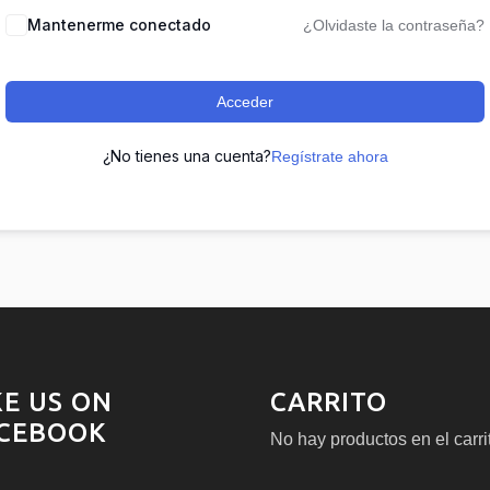
Mantenerme conectado
¿Olvidaste la contraseña?
Acceder
¿No tienes una cuenta?
Regístrate ahora
KE US ON
CARRITO
CEBOOK
No hay productos en el carri