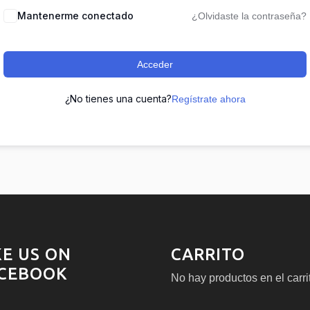
Mantenerme conectado
¿Olvidaste la contraseña?
Acceder
¿No tienes una cuenta?
Regístrate ahora
KE US ON
CARRITO
CEBOOK
No hay productos en el carri