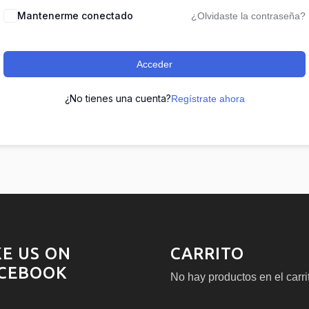
Mantenerme conectado
¿Olvidaste la contraseña?
Acceder
¿No tienes una cuenta?
Regístrate ahora
KE US ON
CARRITO
CEBOOK
No hay productos en el carri