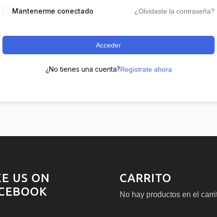
Mantenerme conectado
¿Olvidaste la contraseña?
Acceder
¿No tienes una cuenta?
Regístrate ahora
KE US ON
CARRITO
CEBOOK
No hay productos en el carri