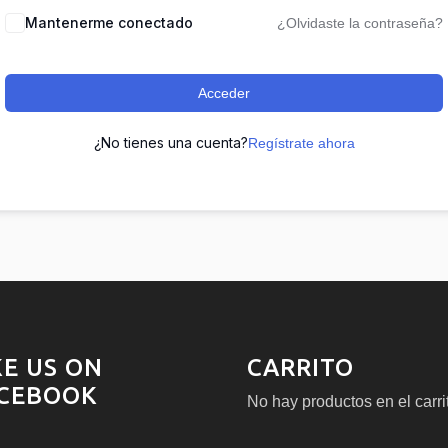
Mantenerme conectado
¿Olvidaste la contraseña?
Acceder
¿No tienes una cuenta?
Regístrate ahora
KE US ON
CARRITO
CEBOOK
No hay productos en el carri