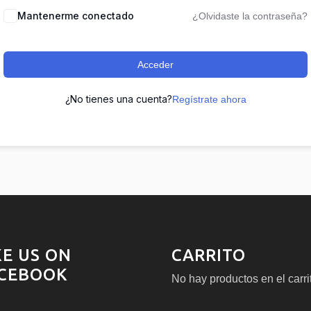
Mantenerme conectado
¿Olvidaste la contraseña?
Acceder
¿No tienes una cuenta?
Regístrate ahora
KE US ON
CARRITO
CEBOOK
No hay productos en el carri