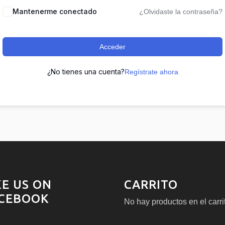
Mantenerme conectado
¿Olvidaste la contraseña?
Acceder
¿No tienes una cuenta?
Regístrate ahora
KE US ON
CARRITO
CEBOOK
No hay productos en el carri