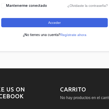
Mantenerme conectado
¿Olvidaste la contraseña?
Acceder
¿No tienes una cuenta?
Regístrate ahora
KE US ON
CARRITO
CEBOOK
No hay productos en el carri