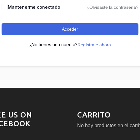
Mantenerme conectado
¿Olvidaste la contraseña?
Acceder
¿No tienes una cuenta?
Regístrate ahora
KE US ON
CARRITO
CEBOOK
No hay productos en el carri