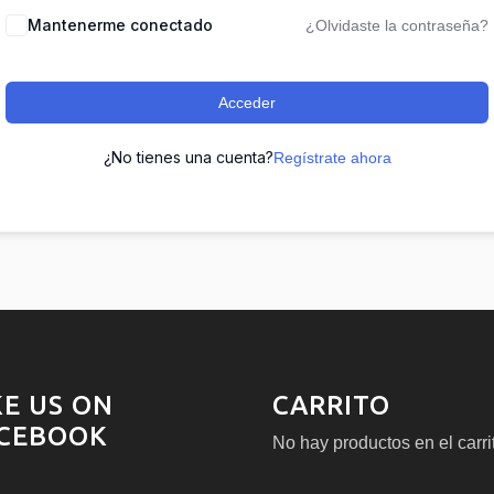
Mantenerme conectado
¿Olvidaste la contraseña?
Acceder
¿No tienes una cuenta?
Regístrate ahora
KE US ON
CARRITO
CEBOOK
No hay productos en el carri