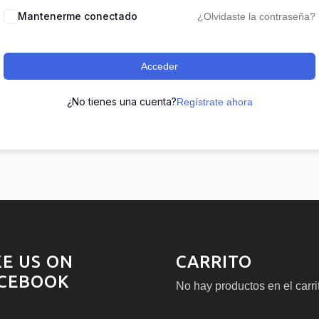
Mantenerme conectado
¿Olvidaste la contraseña?
Acceder
¿No tienes una cuenta?
Regístrate ahora
KE US ON
CARRITO
CEBOOK
No hay productos en el carri