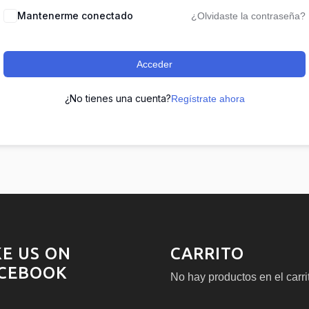
Mantenerme conectado
¿Olvidaste la contraseña?
Acceder
¿No tienes una cuenta?
Regístrate ahora
KE US ON
CARRITO
CEBOOK
No hay productos en el carri