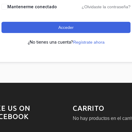
Mantenerme conectado
¿Olvidaste la contraseña?
Acceder
¿No tienes una cuenta?
Regístrate ahora
KE US ON
CARRITO
CEBOOK
No hay productos en el carri