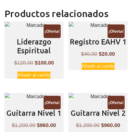
Productos relacionados
¡Oferta!
¡Oferta!
Liderazgo
Registro EAHV 1
Espiritual
El
El
$
40.00
$
20.00
precio
precio
El
El
$
120.00
$
100.00
Añadir al carrito
original
actual
precio
precio
Añadir al carrito
era:
es:
original
actual
$40.00.
$20.00
era:
es:
$120.00.
$100.00.
¡Oferta!
¡Oferta!
Guitarra Nivel 1
Guitarra Nivel 2
El
El
El
El
$
1,200.00
$
960.00
$
1,200.00
$
960.00