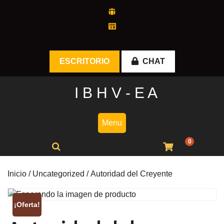
Skip
to
content
ESCRITORIO
CHAT
I B H V - E A
Menu
0
Inicio
/
Uncategorized
/ Autoridad del Creyente
¡Oferta!