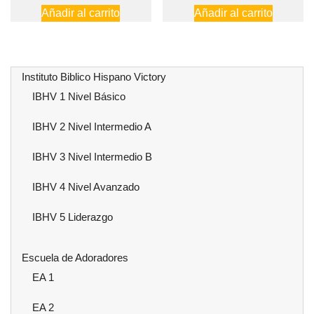
precio
precio
precio
preci
Añadir al carrito
Añadir al carrito
original
actual
original
actua
era:
es:
era:
es:
$1,200.00.
$960.00.
$1,200.00.
$960
Instituto Biblico Hispano Victory
IBHV 1 Nivel Básico
IBHV 2 Nivel Intermedio A
IBHV 3 Nivel Intermedio B
IBHV 4 Nivel Avanzado
IBHV 5 Liderazgo
Escuela de Adoradores
EA 1
EA 2