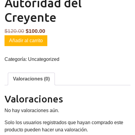
Autoridad del
Creyente
El
El
$
120.00
$
100.00
Autoridad
precio
precio
Añadir al carrito
del
original
actual
Creyente
era:
es:
Categoría:
Uncategorized
cantidad
$120.00.
$100.00.
Valoraciones (0)
Valoraciones
No hay valoraciones aún.
Solo los usuarios registrados que hayan comprado este
producto pueden hacer una valoración.