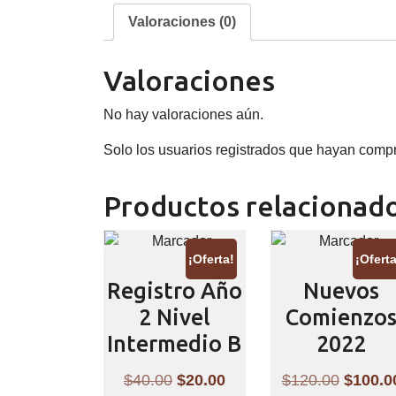
Valoraciones (0)
Valoraciones
No hay valoraciones aún.
Solo los usuarios registrados que hayan comp
Productos relacionad
¡Oferta!
¡Oferta
Registro Año
Nuevos
2 Nivel
Comienzo
Intermedio B
2022
El
El
El
$
40.00
$
20.00
$
120.00
$
100.0