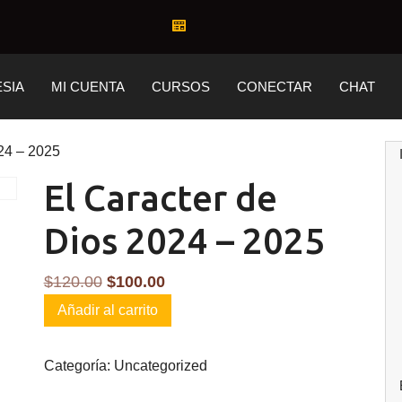
ESIA
MI CUENTA
CURSOS
CONECTAR
CHAT
024 – 2025
El Caracter de
Dios 2024 – 2025
El
El
$
120.00
$
100.00
El
precio
precio
Añadir al carrito
Caracter
original
actual
de
era:
es:
Categoría:
Uncategorized
Dios
$120.00.
$100.00.
2024