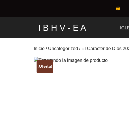
Skip
to
content
I B H V - E A
IGL
Inicio
/
Uncategorized
/ El Caracter de Dios 2
¡Oferta!