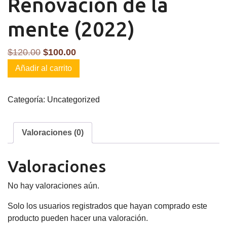
Renovación de la
mente (2022)
El
El
$
120.00
$
100.00
Renovación
precio
precio
Añadir al carrito
de
original
actual
la
era:
es:
Categoría:
Uncategorized
mente
$120.00.
$100.00.
(2022)
cantidad
Valoraciones (0)
Valoraciones
No hay valoraciones aún.
Solo los usuarios registrados que hayan comprado este
producto pueden hacer una valoración.