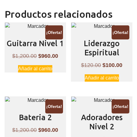
Productos relacionados
¡Oferta!
¡Oferta!
Guitarra Nivel 1
Liderazgo
Espiritual
El
El
$
1,200.00
$
960.00
precio
precio
El
El
$
120.00
$
100.00
Añadir al carrito
original
actual
precio
preci
Añadir al carrito
era:
es:
original
actual
$1,200.00.
$960.00.
era:
es:
$120.00.
$100.
¡Oferta!
¡Oferta!
Bateria 2
Adoradores
Nivel 2
El
El
$
1,200.00
$
960.00