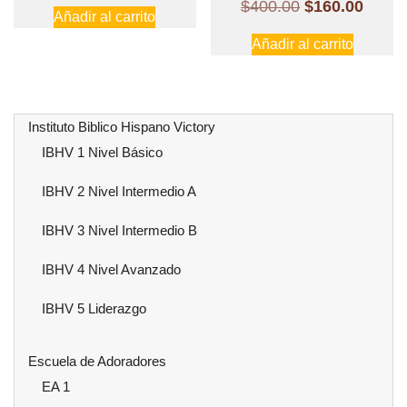
precio
precio
El
El
$
400.00
$
160.00
Añadir al carrito
original
actual
precio
preci
Añadir al carrito
era:
es:
original
actual
$1,200.00.
$960.00.
era:
es:
$400.00.
$160.
Instituto Biblico Hispano Victory
IBHV 1 Nivel Básico
IBHV 2 Nivel Intermedio A
IBHV 3 Nivel Intermedio B
IBHV 4 Nivel Avanzado
IBHV 5 Liderazgo
Escuela de Adoradores
EA 1