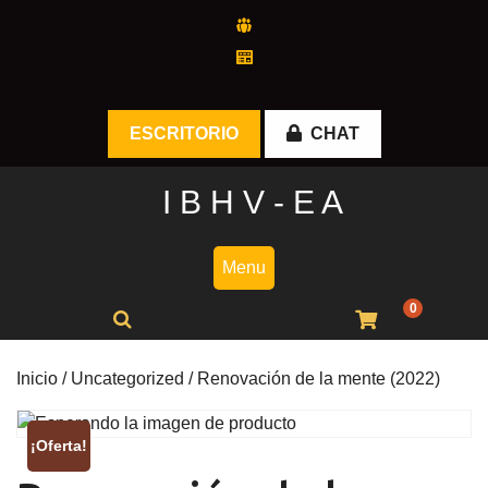
Skip
to
content
ESCRITORIO
CHAT
I B H V - E A
Menu
0
Inicio
/
Uncategorized
/ Renovación de la mente (2022)
¡Oferta!