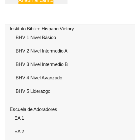
Añadir al carrito
era:
es:
original
actual
$1,200.00.
$960
era:
es:
$120.00.
$100.00.
Instituto Biblico Hispano Victory
IBHV 1 Nivel Básico
IBHV 2 Nivel Intermedio A
IBHV 3 Nivel Intermedio B
IBHV 4 Nivel Avanzado
IBHV 5 Liderazgo
Escuela de Adoradores
EA 1
EA 2