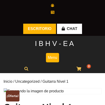
Skip
to
content
ESCRITORIO
CHAT
I B H V - E A
Menu
0
Inicio
/
Uncategorized
/ Guitarra Nivel 1
¡Oferta!