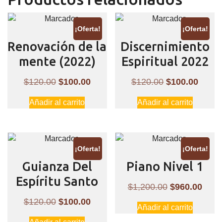
¡Oferta!
¡Oferta!
Renovación de la
Discernimiento
mente (2022)
Espiritual 2022
El
El
El
El
$
120.00
$
100.00
$
120.00
$
100.00
precio
precio
precio
preci
Añadir al carrito
Añadir al carrito
original
actual
original
actual
era:
es:
era:
es:
$120.00.
$100.00.
$120.00.
$100.
¡Oferta!
¡Oferta!
Guianza Del
Piano Nivel 1
Espíritu Santo
El
El
$
1,200.00
$
960.00
precio
preci
El
El
$
120.00
$
100.00
Añadir al carrito
original
actua
precio
precio