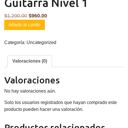
Guitarra Nivel 1
El
El
$
1,200.00
$
960.00
Guitarra
precio
precio
Añadir al carrito
Nivel
original
actual
1
era:
es:
Categoría:
Uncategorized
cantidad
$1,200.00.
$960.00.
Valoraciones (0)
Valoraciones
No hay valoraciones aún.
Solo los usuarios registrados que hayan comprado este
producto pueden hacer una valoración.
Productos relacionados