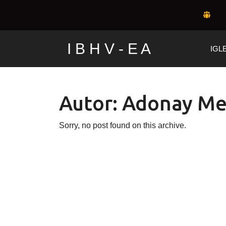
Skip
to
content
I B H V - E A
IGL
Autor:
Adonay Me
Sorry, no post found on this archive.