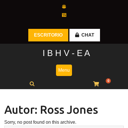
Skip
to
content
ESCRITORIO
CHAT
I B H V - E A
Menu
0
Autor:
Ross Jones
Sorry, no post found on this archive.