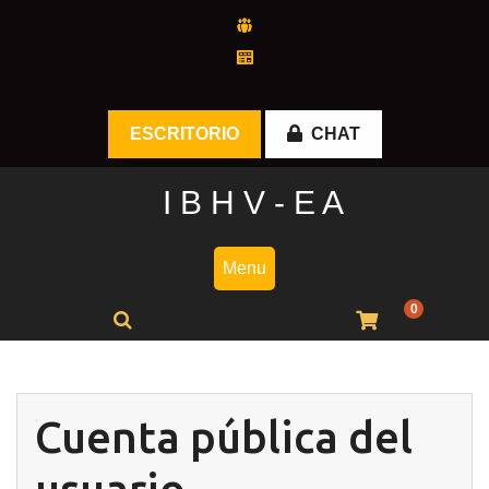
Skip
to
content
ESCRITORIO
CHAT
I B H V - E A
Menu
0
Cuenta pública del